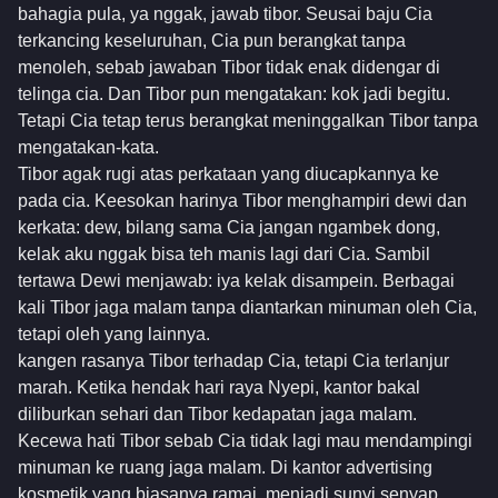
bahagia pula, ya nggak, jawab tibor. Seusai baju Cia
terkancing keseluruhan, Cia pun berangkat tanpa
menoleh, sebab jawaban Tibor tidak enak didengar di
telinga cia. Dan Tibor pun mengatakan: kok jadi begitu.
Tetapi Cia tetap terus berangkat meninggalkan Tibor tanpa
mengatakan-kata.
Tibor agak rugi atas perkataan yang diucapkannya ke
pada cia. Keesokan harinya Tibor menghampiri dewi dan
kerkata: dew, bilang sama Cia jangan ngambek dong,
kelak aku nggak bisa teh manis lagi dari Cia. Sambil
tertawa Dewi menjawab: iya kelak disampein. Berbagai
kali Tibor jaga malam tanpa diantarkan minuman oleh Cia,
tetapi oleh yang lainnya.
kangen rasanya Tibor terhadap Cia, tetapi Cia terlanjur
marah. Ketika hendak hari raya Nyepi, kantor bakal
diliburkan sehari dan Tibor kedapatan jaga malam.
Kecewa hati Tibor sebab Cia tidak lagi mau mendampingi
minuman ke ruang jaga malam. Di kantor advertising
kosmetik yang biasanya ramai, menjadi sunyi senyap