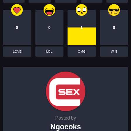
0
0
1
0
LOVE
LOL
OMG
WIN
Posted by
Ngocoks