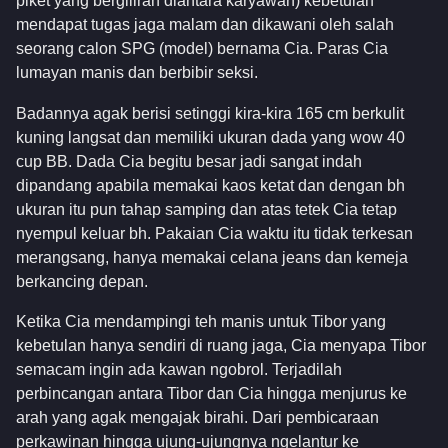
piket yang bergiliran diantara karyawan) kebetulan
mendapat tugas jaga malam dan dikawani oleh salah
seorang calon SPG (model) bernama Cia. Paras Cia
lumayan manis dan berbibir seksi.
Badannya agak berisi setinggi kira-kira 165 cm berkulit
kuning langsat dan memiliki ukuran dada yang wow 40
cup BB. Dada Cia begitu besar jadi sangat indah
dipandang apabila memakai kaos ketat dan dengan bh
ukuran itu pun tahap samping dan atas tetek Cia tetap
nyempul keluar bh. Pakaian Cia waktu itu tidak terkesan
merangsang, hanya memakai celana jeans dan kemeja
berkancing depan.
Ketika Cia mendampingi teh manis untuk Tibor yang
kebetulan hanya sendiri di ruang jaga, Cia menyapa Tibor
semacam ingin ada kawan ngobrol. Terjadilah
perbincangan antara Tibor dan Cia hingga menjurus ke
arah yang agak mengajak birahi. Dari pembicaraan
perkawinan hingga ujung-ujungnya ngelantur ke