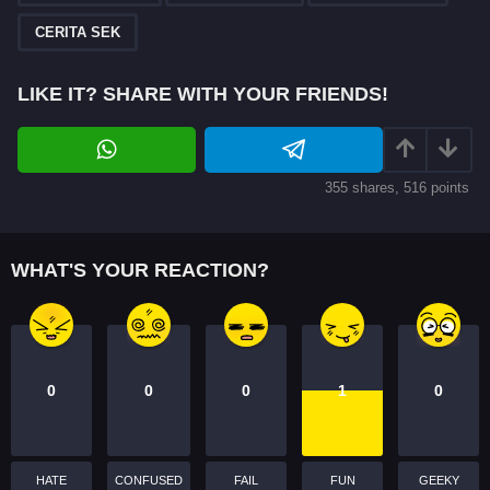
g
CERITA SEK
i
n
LIKE IT? SHARE WITH YOUR FRIENDS!
a
t
i
o
355
shares,
516
points
n
WHAT'S YOUR REACTION?
0
0
0
1
0
HATE
CONFUSED
FAIL
FUN
GEEKY