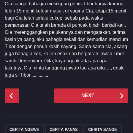
Cia sangat bahagia mesikipun penis Tibor hanya kurang
lebih 15 menit keluar masuk di vagina Cia, tetapi 15 menit
bagi Cia telah terlalu cukup, sebab pada waktu
pemanasan Cia telah berada di puncak birahi berkali kali.
Cia merenggangkan pelukannya dan mengatakan, terima
kasih ya bang, aku bahagia sekali dan kemudian mencium
Tibor dengan penuh kasih sayang. Sama-sama cia, akang
juga bahagia kok, kalian enak dan bergairah jawab Tibor
sambil tersenyum. Gila, kaya nggak ada apa-apa….,
takutnya Cia minta tanggung jawab tau apa gitu…., enak
juga si Tibor. ,,,,,,,,,,,,,
P
NEXT
o
s
t
P
,
,
,
a
CERITA NGEWE
CERITA PANAS
CERITA SANGE