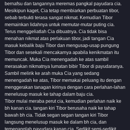
bernafsu dan tangannya meremas pangkal payudara cia.
Mesikipun kaget, Cia tetap membiarkan perbuatan tibor,
sebab terbukti terasa sangat nikmat. Kemudian Tibor
memainkan lidahnya untuk memutar-mutar puting cia.
Terus menggeliatlah Cia dibuatnya. Cia tidak bisa
menahan nikmat atas perlakuan tibor, jadi tangan Cia
masuk kebalik baju Tibor dan mengusap-usap pungung
Tibor dan sesekali mencakarnya apabila kenikmatan itu
memuncak. Muka Cia menengadah ke atas sambil
merasakan nikmatnya lumatan bibir Tibor di payudaranya.
Sambil melirik ke arah muka Cia yang sedang
menengadah ke atas, Tibor memakai peluang itu dengan
menggerakan tanagan kirinya dengan cara perlahan-lahan
menelusup masuk ke tahap dalam baju cia.
Tibor mulai meraba perut cia, kemudian perlahan naik ke
bh kanan cia. tangan kiri Tibor berusaha naik ke tahap
bawah bh cia. Tidak segan segan tangan kiri Tibor
langsung menelusup masuk ke dalam bh cia, dan
terpeganglah payudara kanan cia. Sedikit semi-sedikit