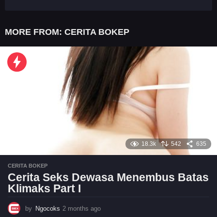
MORE FROM:
CERITA BOKEP
18.3k
542
635
CERITA BOKEP
Cerita Seks Dewasa Menembus Batas
Klimaks Part I
by
Ngocoks
2 months ago
2