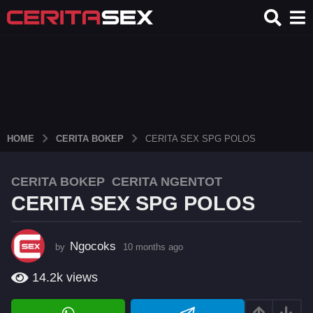
HOME
CERITA BOKEP
CERITA SEX SPG POLOS
CERITA BOKEP
,
CERITA NGENTOT
1
CERITA SEX SPG POLOS
0
m
o
Ngocoks
by
10 months ago
1
n
0
t
m
14.2k
views
h
o
s
n