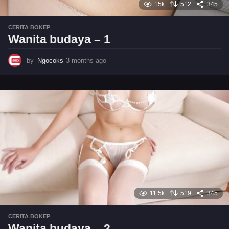
15k
512
345
CERITA BOKEP
Wanita budaya – 1
by
Ngocoks
3 months ago
3
m
o
n
t
h
s
a
g
o
11.5k
519
345
CERITA BOKEP
Wanita budaya – 2