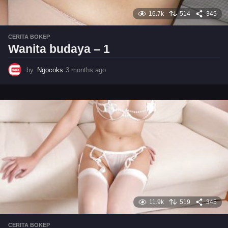
16.7k
514
345
CERITA BOKEP
Wanita budaya – 1
by
Ngocoks
3 months ago
3
m
o
n
t
h
s
a
g
o
11.9k
519
345
CERITA BOKEP