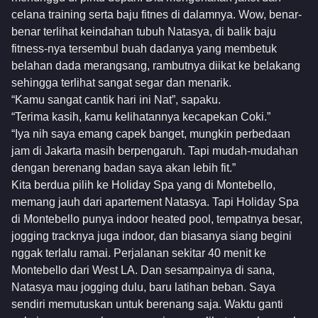
celana training serta baju fitnes di dalamnya. Wow, benar-
benar terlihat keindahan tubuh Natasya, di balik baju
fitness-nya tersembul buah dadanya yang membetuk
belahan dada merangsang, rambutnya diikat ke belakang
sehingga terlihat sangat segar dan menarik.
“Kamu sangat cantik hari ini Nat”, sapaku.
“Terima kasih, kamu kelihatannya kecapekan Coki.”
“Iya nih saya emang capek banget, mungkin perbedaan
jam di Jakarta masih berpengaruh. Tapi mudah-mudahan
dengan berenang badan saya akan lebih fit.”
Kita berdua pilih ke Holiday Spa yang di Montebello,
memang jauh dari apartement Natasya. Tapi Holiday Spa
di Montebello punya indoor heated pool, tempatnya besar,
jogging tracknya juga indoor, dan biasanya siang begini
nggak terlalu ramai. Perjalanan sekitar 40 menit ke
Montebello dari West LA. Dan sesampainya di sana,
Natasya mau jogging dulu, baru latihan beban. Saya
sendiri memutuskan untuk berenang saja. Waktu ganti