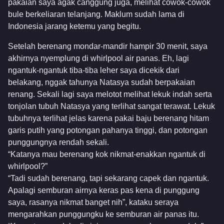
pakaian saya agak canggung juga, melihat cowok-cowok
bule berkeliaran telanjang. Maklum sudah lama di
Indonesia jarang ketemu yang begitu.
Setelah berenang mondar-mandir hampir 30 menit, saya
akhirnya nyemplung di whirlpool air panas. Eh, lagi
ngantuk-ngantuk tiba-tiba leher saya dicekik dari
belakang, nggak tahunya Natasya sudah berpakaian
renang. Sekali lagi saya melotot melihat lekuk indah serta
tonjolan tubuh Natasya yang terlihat sangat terawat. Lekuk
tubuhnya terlihat jelas karena pakai baju berenang hitam
garis putih yang potongan pahanya tinggi, dan potongan
punggungnya rendah sekali.
“Katanya mau berenang kok nikmat-enakkan ngantuk di
whirlpool?”
“Tadi sudah berenang, tapi sekarang capek dan ngantuk.
Apalagi semburan airnya keras pas kena di punggung
saya, rasanya nikmat banget nih”, kataku seraya
mengarahkan punggungku ke semburan air panas itu.