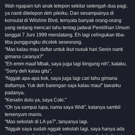
Wah ngapain tuh anak telepon sekitar setengah dua pagi,
ya nanti ditelepon deh pikirku. Dan sesampainya di
konsulat di Wilshire Blvd, ternyata banyak orang-orang
yang sedang mencari tahu tentag jadwal Pemilihan Umum
tanggal 7 Juni 1999 mendatang. Eh lagi celingukan tiba-
tiba punggungku dicolek seseorang.
“Mas kalau mau daftar untuk ikut nusuk hari Senin nanti
gimana caranya?”
“Eh emm maaf Mbak, saya juga lagi bingung nih”, kataku.
“Sorry deh kalau gitu”,
“Nggak apa-apa kok, saya juga lagi cari tahu gimana
daftarnya. Yuk deh barengan saja kalau mau!” tawarku
padanya.
“Kenalin dulu ya, saya Coki.”
“Oh iya sampai lupa, nama saya Widi”, katanya sambil
tersenyum manis.
“Mas sekolah di LA ya?”, tanyanya lagi.
“Nggak saya sudah nggak sekolah lagi, saya hanya ada