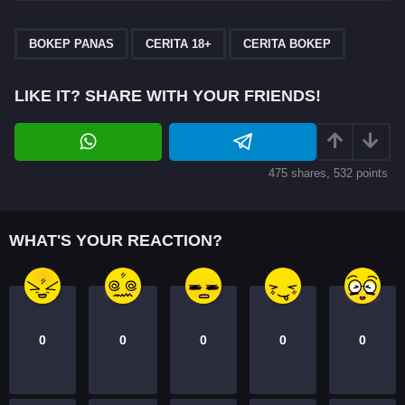
t
P
,
,
a
BOKEP PANAS
CERITA 18+
CERITA BOKEP
g
i
LIKE IT? SHARE WITH YOUR FRIENDS!
n
a
t
475
shares,
532
points
i
o
n
WHAT'S YOUR REACTION?
0
0
0
0
0