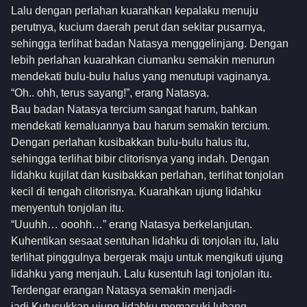
Lalu dengan perlahan kuarahkan kepalaku menuju
perutnya, kucium daerah perut dan sekitar pusarnya,
sehingga terlihat badan Natasya menggelinjang. Dengan
lebih perlahan kuarahkan ciumanku semakin menurun
mendekati bulu-bulu halus yang menutupi vaginanya.
“Oh.. ohh, terus sayang!”, erang Natasya.
Bau badan Natasya tercium sangat harum, bahkan
mendekati kemaluannya bau harum semakin tercium.
Dengan perlahan kusibakkan bulu-bulu halus itu,
sehingga terlihat bibir clitorisnya yang indah. Dengan
lidahku kujilat dan kusibakkan perlahan, terlihat tonjolan
kecil di tengah clitorisnya. Kuarahkan ujung lidahku
menyentuh tonjolan itu.
“Uuuhh… ooohh…” erang Natasya berkelanjutan.
Kuhentikan sesaat sentuhan lidahku di tonjolan itu, lalu
terlihat pinggulnya bergerak maju untuk mengikuti ujung
lidahku yang menjauh. Lalu kusentuh lagi tonjolan itu.
Terdengar erangan Natasya semakin menjadi-
jadi.Kutusukkan ujung lidahku memasuki lubang