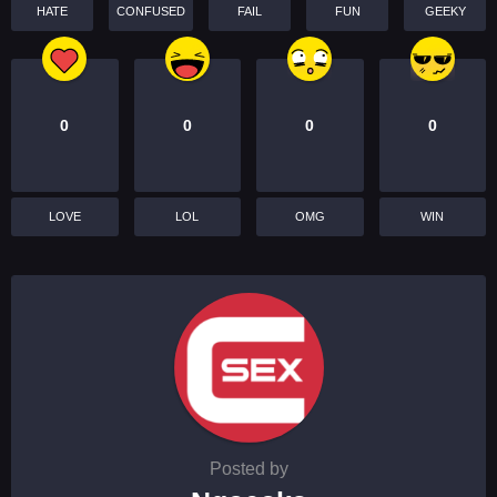
HATE
CONFUSED
FAIL
FUN
GEEKY
0
0
0
0
LOVE
LOL
OMG
WIN
Posted by