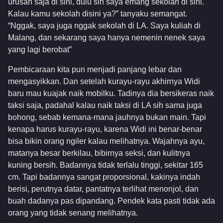
urusan saja di sini, dulu sih saya emang sekolah di sini.
Kalau kamu sekolah disini ya?” tanyaku semangat.
“Nggak, saya juga nggak sekolah di LA. Saya kuliah di
Malang, dan sekarang saya hanya nemenin nenek saya
yang lagi berobat”
Pembicaraan kita pun menjadi panjang lebar dan
mengasyikkan. Dan setelah kurayu-rayu akhirnya Widi
baru mau kuajak naik mobilku. Tadinya dia bersikeras naik
taksi saja, padahal kalau naik taksi di LA sih sama juga
bohong, sebab kemana-mana jauhnya bukan main. Tapi
kenapa harus kurayu-rayu, karena Widi ini benar-benar
bisa bikin orang ngiler kalau melihatnya. Wajahnya ayu,
matanya besar berkilau, bibirnya seksi, dan kulitnya
kuning bersih. Badannya tidak terlalu tinggi, sekitar 165
cm. Tapi badannya sangat proporsional, kakinya indah
berisi, perutnya datar, pantatnya terlihat menonjol, dan
buah dadanya pas dipandang. Pendek kata pasti tidak ada
orang yang tidak senang melihatnya.