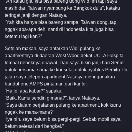
“Ah kalau gitu kita bisa bareng dong Wid, eh tapi saya
masih dari Taiwan nyambung ke Bangkok dulu”, kataku
teringat janji dengan Natasya.
“Yah kita hanya bisa bareng sampai Taiwan dong, tapi
nggak apa-apa deh, nanti di Indonesia kita juga bisa
ketemu lagi kan?”
Setelah makan, saya antarkan Widi pulang ke
apartmentnya di daerah West Wood dekat UCLA Hospital
tempat neneknya dirawat. Dan saya bikin janji hari Senin
untuk bersama-sama ke konsulat untuk nyoblos Pemilu. Di
jalan saya telepon apartment Natasya menggunakan
handphone AMPS pinjaman dari kantor.
“Hallo, apa kabar?” sapaku.
“Baik, Kamu sendiri gimana?”, tanya Natasya.
“Saya dalam perjalanan pulang ke apartment, kok kamu
nggak ke mana-mana?”
“Iya nih, saya belum bisa pergi-pergi. Sebab mobil saya
belum selesai dari bengkel.”