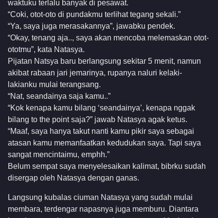
waktuku terlalu banyak di pesawat.
“Coki, otot-oto di pundakmu terlihat tegang sekali.”
“Ya, saya juga merasakannya”, jawabku pendek.
“Okay, tenang aja.., saya akan mencoba melemaskan otot-
ototmu”, kata Natasya.
Pijatan Natsya baru berlangsung sekitar 5 menit, namun
akibat rabaan jari jemarinya, rupanya naluri kelaki-
lakianku mulai terangsang.
“Nat, seandainya saja kamu..”
“Kok kenapa kamu bilang ‘seandainya’, kenapa nggak
bilang to the point saja?” jawab Natasya agak ketus.
“Maaf, saya hanya takut nanti kamu pikir saya sebagai
atasan kamu memanfaatkan kedudukan saya. Tapi saya
sangat mencintaimu, emphh.”
Belum sempat saya menyelesaikan kalimat, bibrku sudah
disergap oleh Natasya dengan ganas.
Langsung kubalas ciuman Natasya yang sudah mulai
membara, terdengar napasnya juga memburu. Diantara