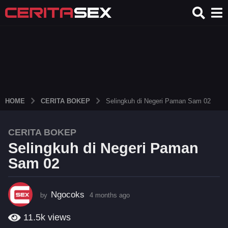
HOME
CERITA BOKEP
Selingkuh di Negeri Paman Sam 02
CERITA BOKEP
4
Selingkuh di Negeri Paman
m
o
Sam 02
n
t
h
Ngocoks
by
4 months ago
4
m
s
o
11.5k
views
a
n