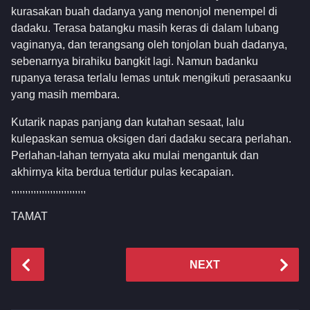
kurasakan buah dadanya yang menonjol menempel di
dadaku. Terasa batangku masih keras di dalam lubang
vaginanya, dan terangsang oleh tonjolan buah dadanya,
sebenarnya birahiku bangkit lagi. Namun badanku
rupanya terasa terlalu lemas untuk mengikuti perasaanku
yang masih membara.
Kutarik napas panjang dan kutahan sesaat, lalu
kulepaskan semua oksigen dari dadaku secara perlahan.
Perlahan-lahan ternyata aku mulai mengantuk dan
akhirnya kita berdua tertidur pulas kecapaian.
,,,,,,,,,,,,,,,,,,,,,,,,,,,
TAMAT
P
NEXT
o
s