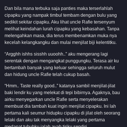
Dan bila mana terbuka saja panties maka terserlahlah
cipapku yang nampak timbul tembam dengan bulu yang
sedikit sekitar cipapku. Aku lihat uncle Rafie tersenyum
melihat keindahan lurah cipapku yang kebasahan. Tanpa
melengahkan masa, dia terus membenamkan muka nya
kecelah kelangkangku dan mulai menjilat biji kelentitku.
“Argghh ishhs sisshh uuoohh..” aku mengerang lagi
serentak dengan mengangkat punggungku. Terasa air ku
bertambah banyak yang keluar sehingga seluruh mulut
dan hidung uncle Rafie telah cukup basah.
“Hmm.. Taste really good..” katanya sambil menjilat-jilat
baki lendir ku yang melekat di tepi bibirnya. Agaknya, bau
airku menyegarkan uncle Rafie serta menyelerakan
membuat dia tambah kuat ingin menjilat cipapku. Ini lah
pertama kali seumur hidupku cipapku di jilat oleh seorang
lelaki dan aku tak menyangka lelaki yang pertama
medapat tubuhku ialah ayah tiriku sendiri..