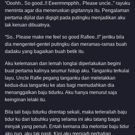
“Ooohh.. So good..!! Eeerrmmpphh.. Please uncle..” rayuku
meminta agar dia meneruskan gigitannya itu. Pengalaman
pertama dijilat dan digigit pada putingku menjadikan aku
tak keruan dibuatnya.
“So.. Please make me feel so good Rafiee..!!” jeritku bila
dia mengentel-gentel putingku dan meramas-ramas buah
dadaku yang bagaikan buah betik itu.
Aku kelemasan dan lemah longlai diperlakukan begini
buat pertama kalinya seumur hidup aku. Tanganku terkulai
layu. Uncle Rafie pegang tanganku dan meletakkan
kedua-dua tanganku ke atas bagi memudahkan dia
menanggalkan baju tidurku. Aku hanya menurut saja
keinginan lelaki itu.
Bila tali baju tidurku direntap sekali, maka terlerailah baju
tidur ku dari tubuhku yang selama ini aku tatang bagai
minyak yang penuh. Entah kemana dia melontar baju tidur
aku pun, aku tak pasti. Kini aku menjadi perhatian