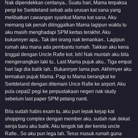
Nak dipendekkan ceritanya.. Suatu hari, Mama terpaksa
pergi ke Switdeland sebab ada urusan kat sana yang
melibatkan cawangan syarikat Mama kat sana. Aku
memang tak penah ditinggalkan Mama lagipun waktu tu
aku masih menghadapi SPM kertas terakhir. Aku
bukannyer apa.. Tak der orang nak temankan.. Lagipun
rumah aku mana ada pembantu rumah. Takkan aku kena
tinggal dengan Uncle Rafie kot. Ish! Nak muntah aku bila
mengenangkan laki tu.. Last Mama pujuk aku.. Tiga empat
hari lagi dia balik lah.. Bukannyer lama pun. Akhirnyer aku
termakan pujuk Mama. Pagi tu Mama berangkat ke
Switdeland dengan ditemani Unce Rafie ke airport. Aku
pula cepat2 pegi ke perpustakaan negeri nak study
sebelum last paper SPM petang nanti.
Bila sudah habis exam tu, aku pun lepak kejap kat
shopping complex dengan member aku. sudah nak dekat
senja baru aku balik. Aku tengok tak der kereta uncle
Rafie.. So aku pun lega lah. Terus masuk rumah guna