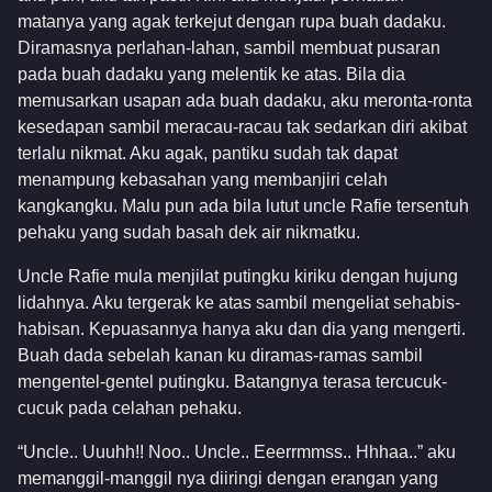
matanya yang agak terkejut dengan rupa buah dadaku.
Diramasnya perlahan-lahan, sambil membuat pusaran
pada buah dadaku yang melentik ke atas. Bila dia
memusarkan usapan ada buah dadaku, aku meronta-ronta
kesedapan sambil meracau-racau tak sedarkan diri akibat
terlalu nikmat. Aku agak, pantiku sudah tak dapat
menampung kebasahan yang membanjiri celah
kangkangku. Malu pun ada bila lutut uncle Rafie tersentuh
pehaku yang sudah basah dek air nikmatku.
Uncle Rafie mula menjilat putingku kiriku dengan hujung
lidahnya. Aku tergerak ke atas sambil mengeliat sehabis-
habisan. Kepuasannya hanya aku dan dia yang mengerti.
Buah dada sebelah kanan ku diramas-ramas sambil
mengentel-gentel putingku. Batangnya terasa tercucuk-
cucuk pada celahan pehaku.
“Uncle.. Uuuhh!! Noo.. Uncle.. Eeerrmmss.. Hhhaa..” aku
memanggil-manggil nya diiringi dengan erangan yang