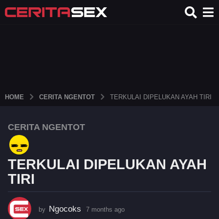
HOME
CERITA NGENTOT
TERKULAI DIPELUKAN AYAH TIRI
CERITA NGENTOT
7
m
o
TERKULAI DIPELUKAN AYAH
n
t
TIRI
h
s
Ngocoks
a
by
7 months ago
7
m