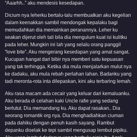
“Aaarhh..” aku mendesis kesedapan.
Dicium nya leherku bertalu-talu membuatkan aku kegelian
dalam keenakkan sambil mendongak kepalaku bagi
memudahkan dia memainkan peranannya. Leher ku
seakan dijerut oleh tali bila dia mengulum kuat isi kulitku
pada leher. Mungkin ini lah yang selalu orang panggil
“love bite”. Aku mengerang kesedapan yang amat sangat.
Kucupan hangat dari bibir nya memberi satu kepuasan
yang tak terhingga. Ketika dia mula menjalarkan mulut nya
ke dadaku, aku mula rebah perlahan lahan. Badanku yang
tadi meronta-rota inta dilepaskan, kini aku terbaring lemah.
Aku rasa macam ada cecair yang keluar dari kemaluanku.
Aku berada di celahan kaki Uncle rafie yang sedang
berlutut. Dia memandang ku. Aku dapat rasakan.. Dia
seorang romantik org nya. Dia menghadiahkan ciuman
pada dahiku dengan penuh kasih sayang. Rambut
depanku diselak ke tepi sambil mengusap lembut pipiku.