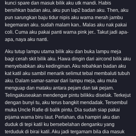
kunci spare dan masuk bilik aku utk mandi. Habis
bersihkan badan aku, aku pun lap2 badan aku. Then, aku
pun sarungkan baju tidur nipis aku warna merah jambu
kegemaran aku. sudah malam kan.. Malas aku nak pakai
coli. Cuma aku pakai panti warna pink jer.. Takut jadi apa-
apa, naya aku nanti.
Aku tutup lampu utama bilik aku dan buka lampu meja
bagi cerah skit bilik aku. Hawa dingin dari aircond bilik aku
menyebabkan aku kedinginan. Aku rebahkan badan aku
kat katil aku sambil menarik selimut tebal membaluti tubuh
aku. Dalam samar-samar dari lampu meja, aku mula
menguap dan mataku antara pejam dan tak pejam.
Telingakuseakan mendengar pintu bilikku diselak. Terkejut
dengan bunyi tu, aku terus bangkit mendadak. Tersembul
muka Uncle Rafie di balik pintu. Dia sudah siap pakai
pijama warna biru laut. Perlahan, dia hampiri aku dan
duduk di tepi katil ku bersebelahan denganku yang
terduduk di birai katil. Aku jadi tergamam bila dia masuk