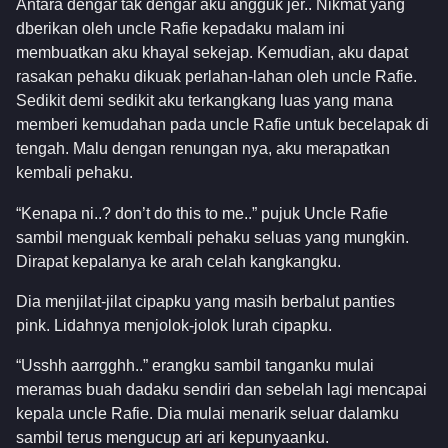
Antara dengar tak dengar aku angguk jer.. Nikmat yang
dberikan oleh uncle Rafie kepadaku malam ini
membuatkan aku khayal sekejap. Kemudian, aku dapat
rasakan pehaku dikuak perlahan-lahan oleh uncle Rafie.
Sedikit demi sedikit aku terkangkang luas yang mana
memberi kemudahan pada uncle Rafie untuk becelapak di
tengah. Malu dengan renungan nya, aku merapatkan
kembali pehaku.
“Kenapa ni..? don’t do this to me..” pujuk Uncle Rafie
sambil menguak kembali pehaku seluas yang mungkin.
Dirapat kepalanya ke arah celah kangkangku.
Dia menjilat-jilat cipapku yang masih berbalut panties
pink. Lidahnya menjolok-jolok lurah cipapku.
“Usshh aarrgghh..” erangku sambil tanganku mulai
meramas buah dadaku sendiri dan sebelah lagi mencapai
kepala uncle Rafie. Dia mulai menarik seluar dalamku
sambil terus mengucup ari ari kepunyaanku.