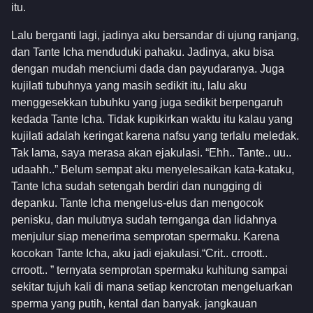
itu.
Lalu berganti lagi, jadinya aku bersandar di ujung ranjang,
dan Tante Icha menduduki pahaku. Jadinya, aku bisa
dengan mudah menciumi dada dan payudaranya. Juga
kujilati tubuhnya yang masih sedikit itu, lalu aku
menggesekkan tubuhku yang juga sedikit berpengaruh
kedada Tante Icha. Tidak kupikirkan waktu itu kalau yang
kujilati adalah keringat karena nafsu yang terlalu meledak.
Tak lama, saya merasa akan ejakulasi. “Ehh.. Tante.. uu..
udaahh..” Belum sempat aku menyelesaikan kata-kataku,
Tante Icha sudah setengah berdiri dan nungging di
depanku. Tante Icha mengelus-elus dan mengocok
penisku, dan mulutnya sudah ternganga dan lidahnya
menjulur siap menerima semprotan spermaku. Karena
kocokan Tante Icha, aku jadi ejakulasi.“Crit.. crroott..
crroott.. ” ternyata semprotan spermaku kuhitung sampai
sekitar tujuh kali di mana setiap kencrotan mengeluarkan
sperma yang putih, kental dan banyak. jangkauan