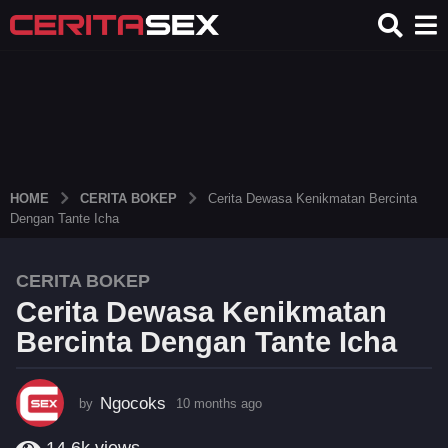
HOME
CERITA BOKEP
Cerita Dewasa Kenikmatan Bercinta
Dengan Tante Icha
CERITA BOKEP
1
Cerita Dewasa Kenikmatan
0
m
Bercinta Dengan Tante Icha
o
n
t
Ngocoks
by
10 months ago
1
0
h
m