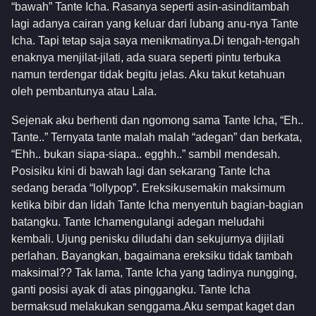
“bawah” Tante Icha. Rasanya seperti asin-asinditambah
lagi adanya cairan yang keluar dari lubang anu-nya Tante
Icha. Tapi tetap saja saya menikmatinya.Di tengah-tengah
enaknya menjilat-jilati, ada suara seperti pintu terbuka
namun terdengar tidak begitu jelas. Aku takut ketahuan
oleh pembantunya atau Lala.
Sejenak aku berhenti dan ngomong sama Tante Icha, “Eh..
Tante..” Ternyata tante malah malah “adegan” dan berkata,
“Ehh.. bukan siapa-siapa.. egghh..” sambil mendesah.
Posisiku kini di bawah lagi dan sekarang Tante Icha
sedang berada “lollypop”. Ereksikusemakin maksimum
ketika bibir dan lidah Tante Icha menyentuh bagian-bagian
batangku. Tante Ichamengulangi adegan meludahi
kembali. Ujung penisku diludahi dan sekujurnya dijilati
perlahan. Bayangkan, bagaimana ereksiku tidak tambah
maksimal?? Tak lama, Tante Icha yang tadinya nungging,
ganti posisi ayak di atas pinggangku. Tante Icha
bermaksud melakukan senggama.Aku sempat kaget dan