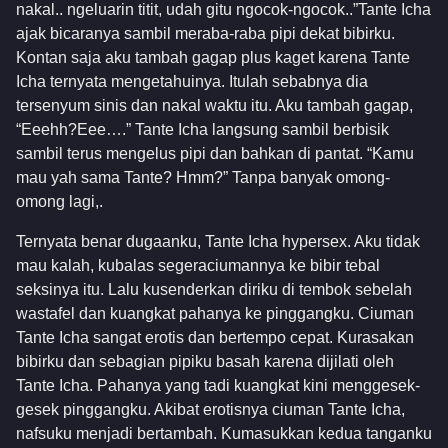
nakal.. ngeluarin titit, udah gitu ngocok-ngocok..”Tante Icha
ajak bicaranya sambil meraba-raba pipi dekat bibirku.
Kontan saja aku tambah gagap plus kaget karena Tante
Icha ternyata mengetahuinya. Itulah sebabnya dia
tersenyum sinis dan nakal waktu itu. Aku tambah gagap,
“Eeehh?Eee….” Tante Icha langsung sambil berbisik
sambil terus mengelus pipi dan bahkan di pantat. “Kamu
mau yah sama Tante? Hmm?” Tanpa banyak omong-
omong lagi,.
Ternyata benar dugaanku, Tante Icha hypersex. Aku tidak
mau kalah, kubalas segeraciumannya ke bibir tebal
seksinya itu. Lalu kusenderkan diriku di tembok sebelah
wastafel dan kuangkat pahanya ke pinggangku. Ciuman
Tante Icha sangat erotis dan bertempo cepat. Kurasakan
bibirku dan sebagian pipiku basah karena dijilati oleh
Tante Icha. Pahanya yang tadi kuangkat kini menggesek-
gesek pinggangku. Akibat erotisnya ciuman Tante Icha,
nafsuku menjadi bertambah. Kumasukkan kedua tanganku