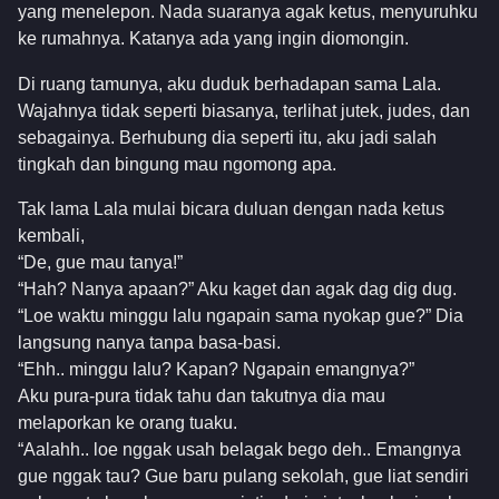
yang menelepon. Nada suaranya agak ketus, menyuruhku
ke rumahnya. Katanya ada yang ingin diomongin.
Di ruang tamunya, aku duduk berhadapan sama Lala.
Wajahnya tidak seperti biasanya, terlihat jutek, judes, dan
sebagainya. Berhubung dia seperti itu, aku jadi salah
tingkah dan bingung mau ngomong apa.
Tak lama Lala mulai bicara duluan dengan nada ketus
kembali,
“De, gue mau tanya!”
“Hah? Nanya apaan?” Aku kaget dan agak dag dig dug.
“Loe waktu minggu lalu ngapain sama nyokap gue?” Dia
langsung nanya tanpa basa-basi.
“Ehh.. minggu lalu? Kapan? Ngapain emangnya?”
Aku pura-pura tidak tahu dan takutnya dia mau
melaporkan ke orang tuaku.
“Aalahh.. loe nggak usah belagak bego deh.. Emangnya
gue nggak tau? Gue baru pulang sekolah, gue liat sendiri