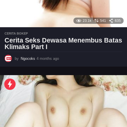
23.1k
541
635
CERITA BOKEP
Cerita Seks Dewasa Menembus Batas
Klimaks Part I
by
Ngocoks
4 months ago
4
m
o
n
t
h
s
a
g
o