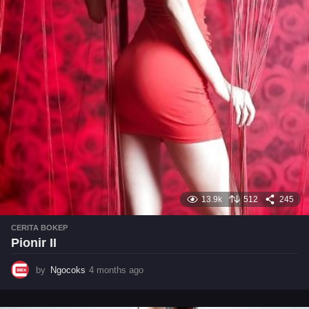
h
s
a
g
o
13.9k
512
245
CERITA BOKEP
Pionir II
by
Ngocoks
4 months ago
4
m
o