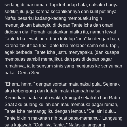
sedang di luar rumah. Tapi terhadap Lala, nafsuku hanya
sedikit, itu juga karena kecantikannya dan kulit putihnya.
Nafsu besarku kadang-kadang membuatku ingin
menunjukkan batangku di depan Tante Icha dan onani
didepan dia. Pernah kujalankan niatku itu, namun lewat
Tante Icha lewat, buru-buru kututup “anu”-ku dengan baju,
karena takut tiba-tiba Tante Icha melapor sama ortu. Tapi,
agak berbeda. Tante Icha justru menyapaku, (dan kusapa
membalas sambil memujiku), dan pas di depan pagar
rumahnya, ia tersenyum sinis yang menjurus ke senyuman
nakal. Cerita Sex
“Ehem.. hmm..” dengan sorotan mata nakal pula. Sejenak
aku terbengong dan ludah, malah tambah nafsu.
Kemudian, pada suatu waktu, kuingat sekali itu hari Rabu.
Saat aku pulang kuliah dan mau membuka pagar rumah,
Tante Icha memanggilku dengan lembut, “De, sini dulu..
Tante bikinin makanan nih buat papa-mamamu.” Langsung
saja kujawab, “Ooh, iya Tante..” Nafasku langsung