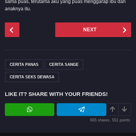
sama puas, terutama aku yang puas menggarap ibu dan
anaknya itu.
P
NEXT
o
s
t
P
,
,
a
CERITA PANAS
CERITA SANGE
g
CERITA SEKS DEWASA
i
n
LIKE IT? SHARE WITH YOUR FRIENDS!
a
t
i
o
665
shares,
551
points
n