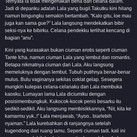
Ternyata ia tidak mengenakan beha dan celana dalam.
Jadi di depanku adalah Lala yang bugil.Takutku kini hilang
namun bingungku semakin bertambah. “Kalo gitu, loe mau
juga kan sama gue?” Lala langsung mendekatkan bibir
seksi-nya ke bibirku. Celana pendekku terlihat kencang di
bagian “anu”.
Kini yang kurasakan bukan ciuman erotis seperti ciuman
Tante Icha, namun ciuman Lala yang lembut dan romantis.
Betapa nikmatnya ciuman dari Lala. Aku langsung
memeluknya dengan lembut. Tubuh putihnya benar-benar
mulus. Bulu vaginanya sekilas coklat gelap. Sesegera
mungkin kulepas celana-celanaku dan Lala membuka
kaosku. Lumayan lama Lala diciumiku dengan
posisimembungkuk. Kukocok-kocok penis besarku itu
sedikit-sedikit. Aku langsung membisikkannya, “Nit, kita ke
kamarmu yuk..!” Lala menjawab, “Ayoo.. biarlebih
nyaman.” Lala kurebahkan di ranjangnya setelah
kugendong dari ruang tamu. Seperti ciuman tadi, kali ini