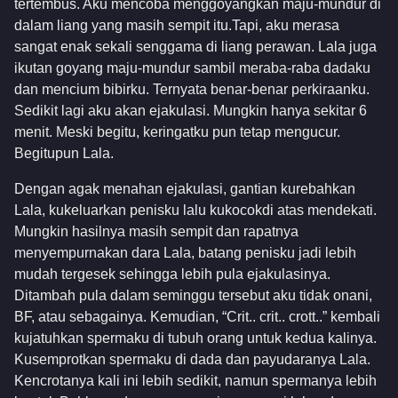
tertembus. Aku mencoba menggoyangkan maju-mundur di
dalam liang yang masih sempit itu.Tapi, aku merasa
sangat enak sekali senggama di liang perawan. Lala juga
ikutan goyang maju-mundur sambil meraba-raba dadaku
dan mencium bibirku. Ternyata benar-benar perkiraanku.
Sedikit lagi aku akan ejakulasi. Mungkin hanya sekitar 6
menit. Meski begitu, keringatku pun tetap mengucur.
Begitupun Lala.
Dengan agak menahan ejakulasi, gantian kurebahkan
Lala, kukeluarkan penisku lalu kukocokdi atas mendekati.
Mungkin hasilnya masih sempit dan rapatnya
menyempurnakan dara Lala, batang penisku jadi lebih
mudah tergesek sehingga lebih pula ejakulasinya.
Ditambah pula dalam seminggu tersebut aku tidak onani,
BF, atau sebagainya. Kemudian, “Crit.. crit.. crott..” kembali
kujatuhkan spermaku di tubuh orang untuk kedua kalinya.
Kusemprotkan spermaku di dada dan payudaranya Lala.
Kencrotanya kali ini lebih sedikit, namun spermanya lebih