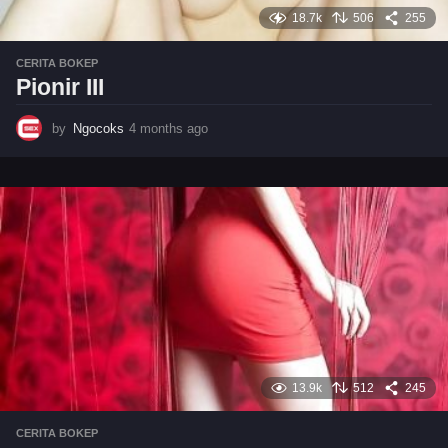
18.7k
506
255
CERITA BOKEP
Pionir III
by
Ngocoks
4 months ago
4
m
o
n
t
h
s
a
g
o
13.9k
512
245
CERITA BOKEP