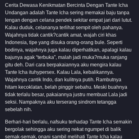
Cerita Dewasa Kenikmatan Bercinta Dengan Tante Icha
Undangan adalah Tante Icha sering memakai baju tanpa
lengan dengan celana pendek sekitar empat jari dari lutut.
Kalau duduk, celananya terlihat sempit oleh pahanya.
Wajahnya tidak cantik?cantik amat, wajah ciri khas
Indonesia, tipe yang disuka orang-orang bule. Seperti
bodinya, wajahnya juga kalau diperhatikan, apalagi kalau
bajunya agak “terbuka”, malah jadi muka?muka ranjang
gitu deh. Dari cara berpakaiannya aku mengira kalau
Tante Icha ituhypersex. Kalau Lala, kebalikannya.
Wajahnya cantik Indo, dan kulitnya putih. Rambutnya
hitam kecoklatan, belah pinggir sebahu. Meski buahnya
tidak terlalu besar, pakaiannya justru membuat Lala jadi
seksi. Nampaknya aku terserang sindrom tetangga
sebelah nih.
Berhari-hari berlalu, nafsuku terhadap Tante Icha semakin
bergolak sehingga aku sering nekat ngumpet di balik
semak-semak, onani sambil melihati Tante Icha kalau