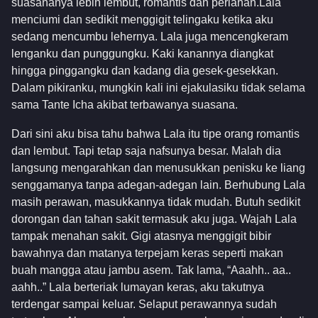
suasananya lebih lembut, romantis dan perlahan.Lala
menciumi dan sedikit menggigit telingaku ketika aku
sedang mencumbu lehernya. Lala juga mencengkeram
lenganku dan punggungku. Kaki kanannya diangkat
hingga pinggangku dan kadang dia gesek-gesekkan.
Dalam pikiranku, mungkin kali ini ejakulasiku tidak selama
sama Tante Icha akibat terbawanya suasana.
Dari sini aku bisa tahu bahwa Lala itu tipe orang romantis
dan lembut. Tapi tetap saja nafsunya besar. Malah dia
langsung mengarahkan dan menusukkan penisku ke liang
senggamanya tanpa adegan-adegan lain. Berhubung Lala
masih perawan, masukkannya tidak mudah. Butuh sedikit
dorongan dan tahan sakit termasuk aku juga. Wajah Lala
tampak menahan sakit. Gigi atasnya menggigit bibir
bawahnya dan matanya terpejam keras seperti makan
buah mangga atau jambu asem. Tak lama, “Aaahh.. aa..
aahh..” Lala berteriak lumayan keras, aku takutnya
terdengar sampai keluar. Selaput perawannya sudah