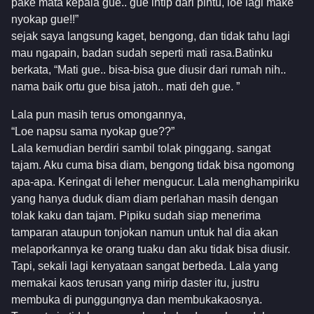
pake mata kepala gue.. gue intip dari pintu, loe lagi make
nyokap gue!!”
sejak saya langsung kaget, bengong, dan tidak tahu lagi
mau ngapain, badan sudah seperti mati rasa.Batinku
berkata, “Mati gue.. bisa-bisa gue diusir dari rumah nih..
nama baik ortu gue bisa jatoh.. mati deh gue. ”
Lala pun masih terus omongannya,
“Loe napsu sama nyokap gue??”
Lala kemudian berdiri sambil tolak pinggang. sangat
tajam. Aku cuma bisa diam, bengong tidak bisa ngomong
apa-apa. Keringat di leher mengucur. Lala menghampiriku
yang hanya duduk diam diam perlahan masih dengan
tolak kaku dan tajam. Pipiku sudah siap menerima
tamparan ataupun tonjokan namun untuk hal dia akan
melaporkannya ke orang tuaku dan aku tidak bisa diusir.
Tapi, sekali lagi kenyataan sangat berbeda. Lala yang
memakai kaos terusan yang mirip daster itu, justru
membuka di punggungnya dan membukakaosnya.