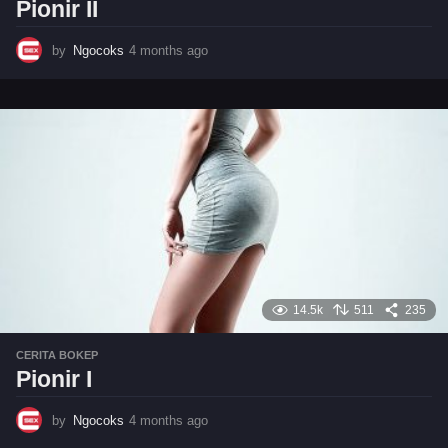
Pionir II
by
Ngocoks
4 months ago
4
m
o
n
t
h
s
a
g
o
14.5k
511
235
CERITA BOKEP
Pionir I
by
Ngocoks
4 months ago
4
m